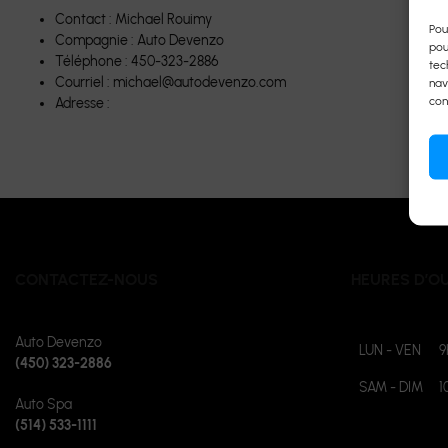
Contact : Michael Rouimy
Pou
Compagnie : Auto Devenzo
pou
Téléphone : 450-323-2886
tec
Courriel : michael@autodevenzo.com
nav
con
Adresse :
CONTACTEZ-NOUS
HEURES D’O
Auto Devenzo
LUN - VEN
9
(450) 323-2886
SAM - DIM
1
Auto Spa
(514) 533-1111