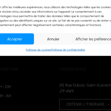
r offrir les meilleures expériences, nous utilisons des technologies telles que les cookies
r stocker et/ou accéder aux informations sur l'appareil. Le consentement à ces
hnologies nous permettra de traiter des données telles que le comportement de
igation ou des identifiants uniques sur ce site. Le fait de ne pas consentir ou de retirer 
sentement peut affecter négativement certaines caractéristiques et fonctions.
Accepter
Annuler
Afficher les préférenc
Politique de cookies
Politique de confidentialité
UVERTURE
VISITEZ-NOUS
312 Rue Dubois, Saint-Eustach
H - 20H
J7P 4W9
0H - 16H
OBTENIR L'ITINÉRAIRE
›