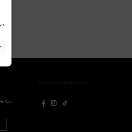
son
es
REJOIGNEZ-NOUS SUR
e, QC,