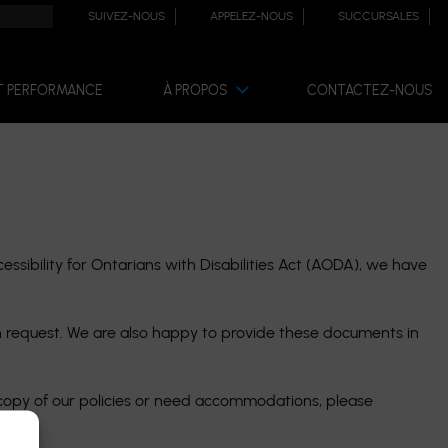
SUIVEZ-NOUS
APPELEZ-NOUS
SUCCURSALES
T PERFORMANCE
À PROPOS
CONTACTEZ-NOUS
essibility for Ontarians with Disabilities Act (AODA), we have
on request. We are also happy to provide these documents in
 copy of our policies or need accommodations, please