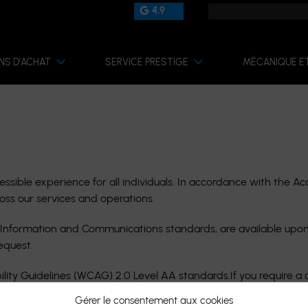
4.9
NS D’ACHAT
SERVICE PRESTIGE
MÉCANIQUE E
ssible experience for all individuals. In accordance with the Acc
ross our services and operations.
and Information and Communications standards, are available up
equest.
lity Guidelines (WCAG) 2.0 Level AA standards.If you require a
Gérer le consentement aux cookies