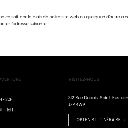
 ce soit par le biais de notre site web ou quelqu’un d’autre a
cter l’adresse suivante :
UVERTURE
VISITEZ-NOUS
312 Rue Dubois, Saint-Eustach
H - 20H
J7P 4W9
0H - 16H
OBTENIR L'ITINÉRAIRE
›