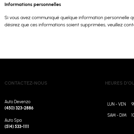
Informations personnelles
Si vous avez communiqué quelque information personnelle que
désirez que ces informations soient supprimées, veuillez conta
CONTACTEZ-NOUS
HEURES D’O
Auto Devenzo
LUN - VEN
9
(450) 323-2886
SAM - DIM
1
Auto Spa
(514) 533-1111