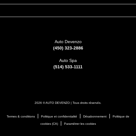
REJOIGNEZ-NOUS SUR
CONTACTEZ-NOUS
Auto Devenzo
(450) 323-2886
Auto Spa
(514) 533-1111
2026 © AUTO DEVENZO
| Tous droits réservés.
|
|
|
Termes & conditions
Politique et confidentialité
Désabonnement
Politique de
|
cookies (CA)
Paramétrer les cookies