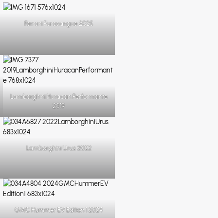
Ferrari Purosangue 2025
Lamborghini Huracan Performante
2019
Lamborghini Urus 2022
GMC Hummer EV Edition 1 2024