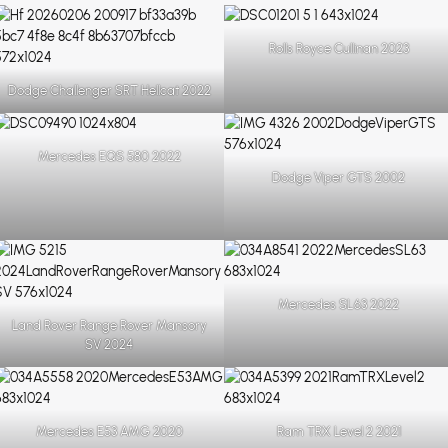
Rolls Royce Cullinan 2023
Dodge Challenger SRT Hellcat 2022
Mercedes EQS 580 2022
Dodge Viper GTS 2002
Mercedes SL63 2022
Land Rover Range Rover Mansory
SV 2024
Mercedes E53 AMG 2020
Ram TRX Level 2 2021