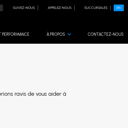
SUIVEZ-NOUS
APPELEZ-NOUS
SUCCURSALES
EN
T PERFORMANCE
À PROPOS
CONTACTEZ-NOUS
rions ravis de vous aider à