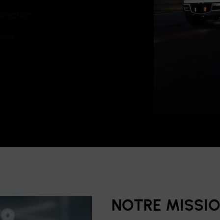
lamation
ière
NOTRE MISSI