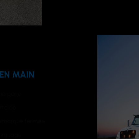
 EN MAIN
iergerie
toisie
remorque fermée
orquage