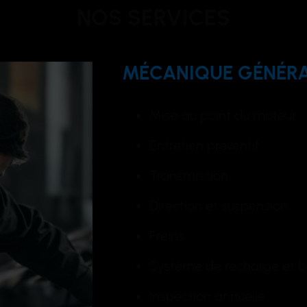
NOS SERVICES
MÉCANIQUE GÉNÉR
Mise au point du moteur
Entretien préventif
Transmission
Direction et suspension
Freins
Système de recharge et b
Inspection annuelle