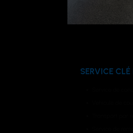
SERVICE CLÉ
Service de conc
Véhicule de cour
Transport par 
Service de rem