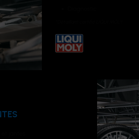
Diagnostic
*Détaillant certifié LIQUI MOLY
NTES
et jantes