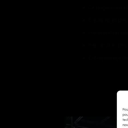
Changement d
Équilibrage des
Permutation de
Réparation des 
Entreposage de
Pou
pou
tec
nav