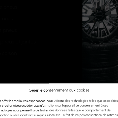
e pneus
 roues
s pneus
pneus et jantes
 saison
Gérer le consentement aux cookies
r offrir les meilleures expériences, nous utilisons des technologies telles que les cookies
r stocker et/ou accéder aux informations sur l'appareil. Le consentement à ces
hnologies nous permettra de traiter des données telles que le comportement de
igation ou des identifiants uniques sur ce site. Le fait de ne pas consentir ou de retirer 