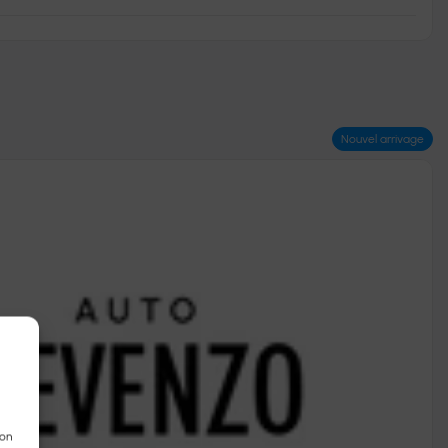
Nouvel arrivage
son