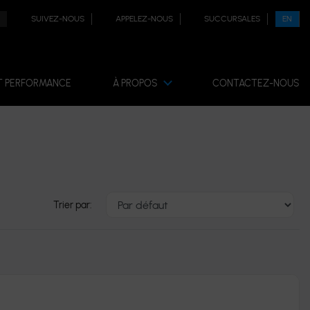
SUIVEZ-NOUS
APPELEZ-NOUS
SUCCURSALES
EN
T PERFORMANCE
À PROPOS
CONTACTEZ-NOUS
Trier par: