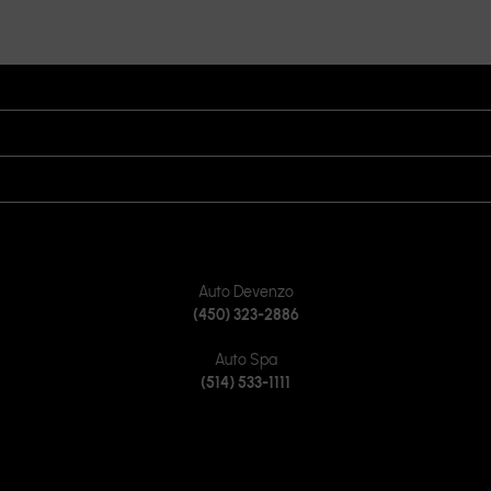
HEURES D’OUVERTURE
VISITEZ-NOUS
REJOIGNEZ-NOUS SUR
CONTACTEZ-NOUS
Auto Devenzo
(450) 323-2886
Auto Spa
(514) 533-1111