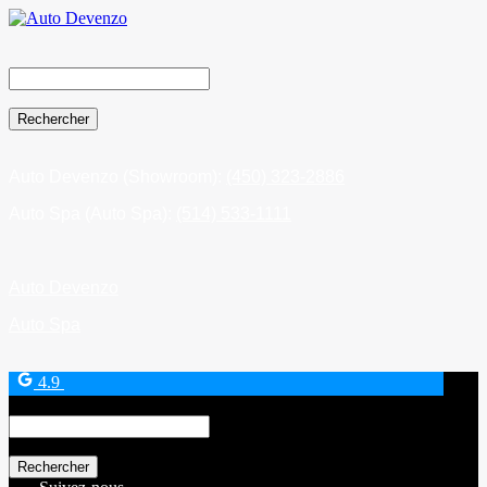
Search
for:
Auto Devenzo (Showroom):
(450) 323-2886
Auto Spa (Auto Spa):
(514) 533-1111
Auto Devenzo
Auto Spa
4.9
Search
for: