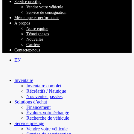
Service prestige
Vendre votre véhicule
Service de consignation
Mécanique et performance
À propos
Notre équipe
Témoignages
Nouvelles
Carrière
Contactez-nous
EN
Inventaire
Inventaire complet
Récréatifs / Nautique
Nos ventes passées
Solutions d’achat
Financement
Évaluez votre échange
Recherche de véhicule
Service prestige
Vendre votre véhicule