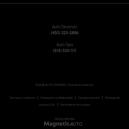
CONTACTEZ-NOUS
Auto Devenzo
(450) 323-2886
Auto Spa
(514) 533-1111
2026 © AUTO DEVENZO
| Tous droits réservés.
|
|
|
Termes & conditions
Politique et confidentialité
Désabonnement
Politique de
|
cookies (CA)
Paramétrer les cookies
DÉVELOPPÉ PAR