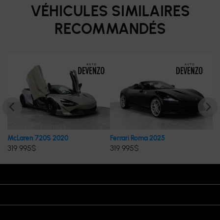
VÉHICULES SIMILAIRES
RECOMMANDÉS
McLaren 720S 2020
Ferrari Roma 2025
Mc
319 995
$
319 995
$
31
HEURES D’OUVERTURE
VISITEZ-NOUS
REJOIGNEZ-NOUS SUR