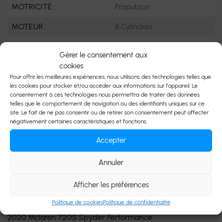
MOTRICITÉ :
Propulsion
MOTEUR :
8 Cylindres
MOTEUR (L) :
4.0
Gérer le consentement aux
cookies
CARBURANT :
Essence
Pour offrir les meilleures expériences, nous utilisons des technologies telles que
COULEUR EXTÉRIEUR :
Gris (BSV)
les cookies pour stocker et/ou accéder aux informations sur l'appareil. Le
consentement à ces technologies nous permettra de traiter des données
telles que le comportement de navigation ou des identifiants uniques sur ce
PORTES :
2
site. Le fait de ne pas consentir ou de retirer son consentement peut affecter
négativement certaines caractéristiques et fonctions.
COULEUR INTÉRIEUR:
Noir
Accepter
PASSAGERS :
2
Annuler
NUMÉRO DE STOCK :
H005358
NIV :
SBM14FCAXLW005358
Afficher les préférences
Politique de cookies
Politique de confidentialité
2020 Mclaren 720S Spyder Performance