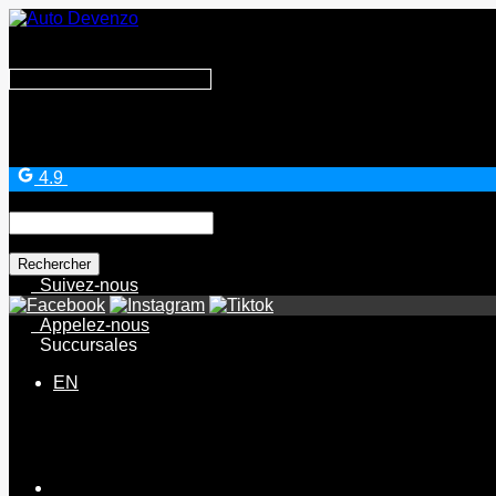
Search
for:
4.9
Search
for:
Suivez-nous
Appelez-nous
Succursales
EN