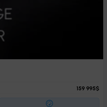
159 995
$