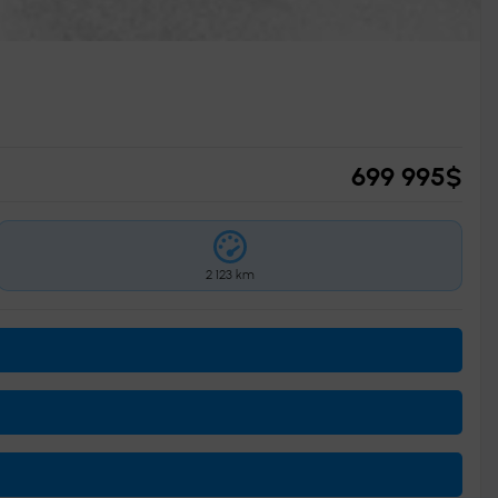
699 995
$
2 123 km