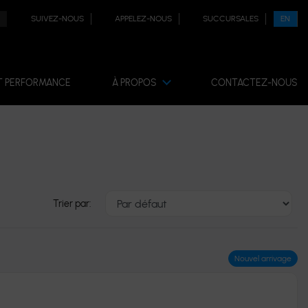
SUIVEZ-NOUS
APPELEZ-NOUS
SUCCURSALES
EN
T PERFORMANCE
À PROPOS
CONTACTEZ-NOUS
Trier par:
Nouvel arrivage