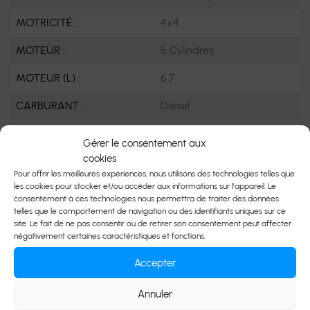
MOTRICITÉ :
4x4
MOTEUR :
6 Cylindres
MOTEUR (L) :
6.7
CARBURANT :
Diesel
COULEUR EXTÉRIEUR :
Blanc (PW7)
Gérer le consentement aux
cookies
PORTES :
4
Pour offrir les meilleures expériences, nous utilisons des technologies telles que
les cookies pour stocker et/ou accéder aux informations sur l'appareil. Le
COULEUR INTÉRIEUR:
Noir
consentement à ces technologies nous permettra de traiter des données
telles que le comportement de navigation ou des identifiants uniques sur ce
PASSAGERS :
5
site. Le fait de ne pas consentir ou de retirer son consentement peut affecter
négativement certaines caractéristiques et fonctions.
NUMÉRO DE STOCK :
D3231
Accepter
NIV :
3C63RRPL0RG307997
Annuler