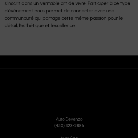
s’inscrit dans un véritable art de vivre. Participer à ce type
d’événement nous permet de connecter avec une
communauté qui partage cette même passion pour le
détail, l’esthétique et l’excellence.
HEURES D’OUVERTURE
VISITEZ-NOUS
REJOIGNEZ-NOUS SUR
CONTACTEZ-NOUS
Auto Devenzo
(450) 323-2886