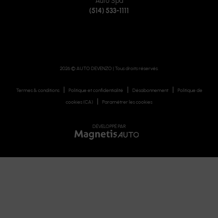
Auto Spa
(514) 533-1111
2026 © AUTO DEVENZO
| Tous droits réservés.
|
|
|
Termes & conditions
Politique et confidentialité
Désabonnement
Politique de
|
cookies (CA)
Paramétrer les cookies
DÉVELOPPÉ PAR