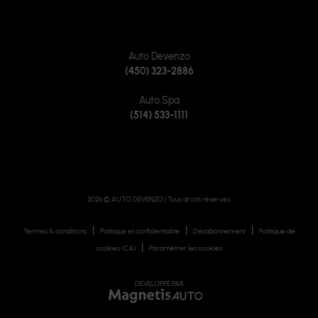
CONTACTEZ-NOUS
Auto Devenzo
(450) 323-2886
Auto Spa
(514) 533-1111
2026 © AUTO DEVENZO
| Tous droits réservés.
|
|
|
Termes & conditions
Politique et confidentialité
Désabonnement
Politique de
|
cookies (CA)
Paramétrer les cookies
DÉVELOPPÉ PAR