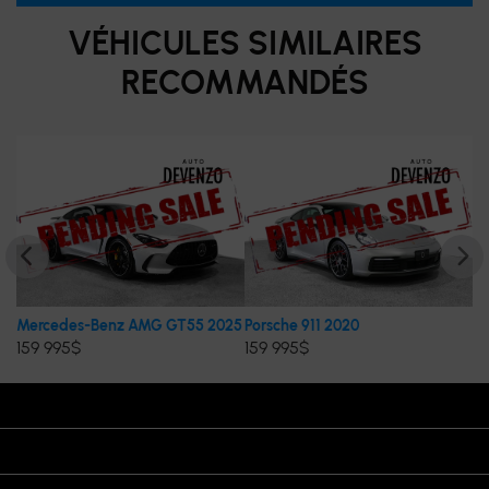
VÉHICULES SIMILAIRES
RECOMMANDÉS
Mercedes-Benz AMG GT55 2025
Porsche 911 2020
Po
159 995
$
159 995
$
15
HEURES D’OUVERTURE
VISITEZ-NOUS