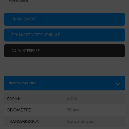
Mentions légales
FINANCEMENT
ÉCHANGEZ VOTRE VÉHICULE
ÇA M'INTÉRESSE!
SPÉCIFICATIONS
ANNÉE :
2025
ODOMÈTRE:
95 km
TRANSMISSION :
Automatique