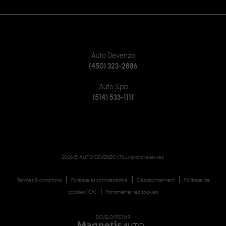
REJOIGNEZ-NOUS SUR
CONTACTEZ-NOUS
Auto Devenzo
(450) 323-2886
Auto Spa
(514) 533-1111
2026 © AUTO DEVENZO
| Tous droits réservés.
|
|
|
Termes & conditions
Politique et confidentialité
Désabonnement
Politique de
|
cookies (CA)
Paramétrer les cookies
DÉVELOPPÉ PAR