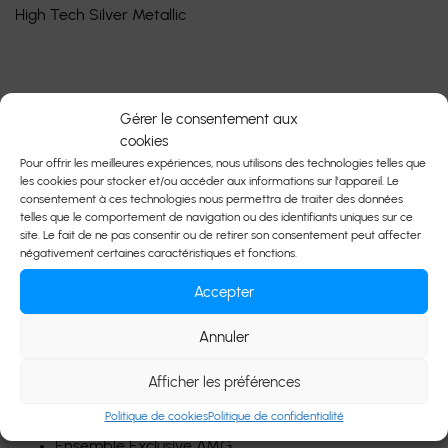
High Tech Silver Metallic
Découvrez cette magnifique 2025 Mercedes-AMG GT55
Gérer le consentement aux
Coupe, une véritable icône de performance et de luxe,
cookies
maintenant disponible chez Auto Devenzo.
Pour offrir les meilleures expériences, nous utilisons des technologies telles que
les cookies pour stocker et/ou accéder aux informations sur l'appareil. Le
Équipée d’un moteur V8 biturbo développant 469 chevaux,
consentement à ces technologies nous permettra de traiter des données
cette AMG GT55 offre une expérience de conduite
telles que le comportement de navigation ou des identifiants uniques sur ce
site. Le fait de ne pas consentir ou de retirer son consentement peut affecter
exceptionnelle, combinant puissance brute, précision
négativement certaines caractéristiques et fonctions.
allemande et confort haut de gamme. Couleur extérieure
High Tech Silver Metallic avec intérieur en cuir Nappa noir,
Accepter
cette configuration incarne parfaitement le raffinement et
Annuler
la sportivité signature de Mercedes-AMG.
Afficher les préférences
Équipements et options principales :
Politique de cookies
Politique de confidentialité
Ensemble Exclusive AMG