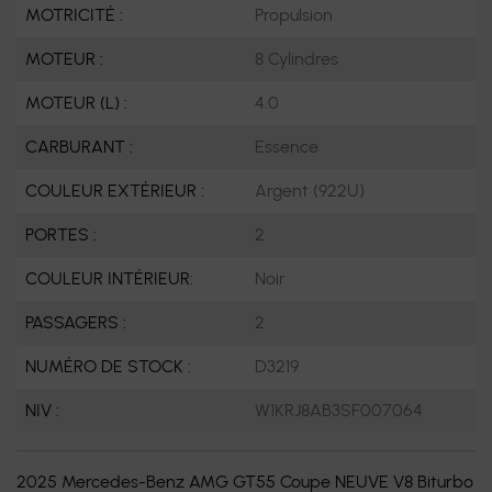
MOTRICITÉ :
Propulsion
MOTEUR :
8 Cylindres
MOTEUR (L) :
4.0
CARBURANT :
Essence
COULEUR EXTÉRIEUR :
Argent (922U)
PORTES :
2
COULEUR INTÉRIEUR:
Noir
PASSAGERS :
2
NUMÉRO DE STOCK :
D3219
NIV :
W1KRJ8AB3SF007064
2025 Mercedes-Benz AMG GT55 Coupe NEUVE V8 Biturbo